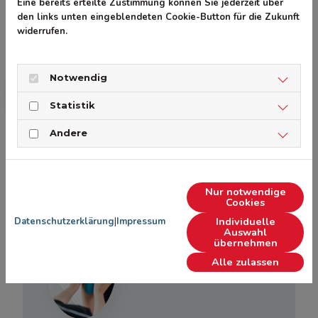
Eine bereits erteilte Zustimmung können Sie jederzeit über
Schlingentisch
den links unten eingeblendeten Cookie-Button für die Zukunft
widerrufen.
Faszientherapie
Notwendig
Kiefergelenksbehandlung /
Statistik
Craniomandibuläre Therapie
Andere
Klassisches Tapen und Kinesio-
Tapes
Nur notwendige
Cookies
Individuelle
Datenschutzerklärung
|
Impressum
Auswahl
übernehmen
Alle zulassen