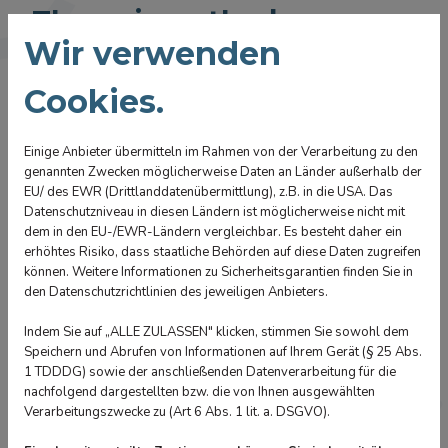
Therapiemethoden
Wir verwenden
Cookies.
Manuelle Lymphdrainage
Einige Anbieter übermitteln im Rahmen von der Verarbeitung zu den
genannten Zwecken möglicherweise Daten an Länder außerhalb der
Osteopathie und Craniosacrale
EU/ des EWR (Drittlanddatenübermittlung), z.B. in die USA. Das
Therapie
Datenschutzniveau in diesen Ländern ist möglicherweise nicht mit
dem in den EU-/EWR-Ländern vergleichbar. Es besteht daher ein
Sportphysiotherapie
erhöhtes Risiko, dass staatliche Behörden auf diese Daten zugreifen
können. Weitere Informationen zu Sicherheitsgarantien finden Sie in
den Datenschutzrichtlinien des jeweiligen Anbieters.
Triggerpunkt-Behandlung
Indem Sie auf „ALLE ZULASSEN" klicken, stimmen Sie sowohl dem
Speichern und Abrufen von Informationen auf Ihrem Gerät (§ 25 Abs.
1 TDDDG) sowie der anschließenden Datenverarbeitung für die
Bobath-Therapie
nachfolgend dargestellten bzw. die von Ihnen ausgewählten
Verarbeitungszwecke zu (Art 6 Abs. 1 lit. a. DSGVO).
Extension / Traktion /